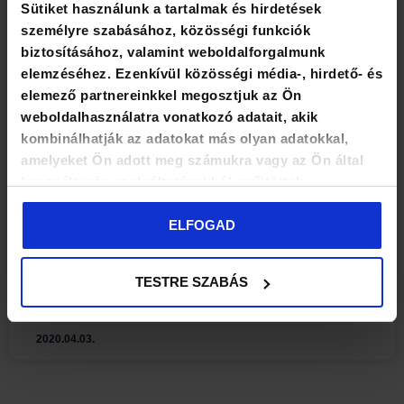
Sütiket használunk a tartalmak és hirdetések
személyre szabásához, közösségi funkciók
biztosításához, valamint weboldalforgalmunk
elemzéséhez. Ezenkívül közösségi média-, hirdető- és
elemező partnereinkkel megosztjuk az Ön
weboldalhasználatra vonatkozó adatait, akik
Grabant Ingatlan
kombinálhatják az adatokat más olyan adatokkal,
amelyeket Ön adott meg számukra vagy az Ön által
Az ingatlanpiacon Grabant Ingatlan a top 5
használt más szolgáltatásokból gyűjtöttek.
ügynökségek között szerepel. Az ingatlanpiacon való
érvényesülés érdekében ügyfelünknek lérehoztunk
ELFOGAD
egy átlátható, felhasználóbarát, design elemekkel
egyedivé varázsolt arculatot.
TESTRE SZABÁS
ELOLVASOM ->
2020.04.03.