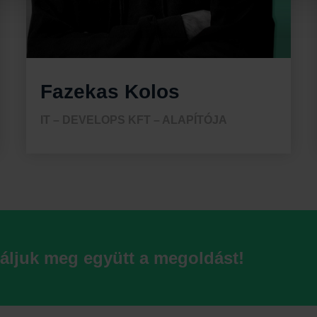
Fazekas Kolos
IT – DEVELOPS KFT – ALAPÍTÓJA
láljuk meg együtt a megoldást!