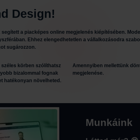
d Design!
segített a piacképes online megjelenés kiépítésében. Mode
enyszférában. Ehhez elengedhetetlen a vállalkozásodra szabo
got sugározzon.
l széles körben szólíthatsz
ül vállalatod digitális
agyobb bizalommal fognak
megjelenése.
det hatékonyan növelheted.
Munkáink