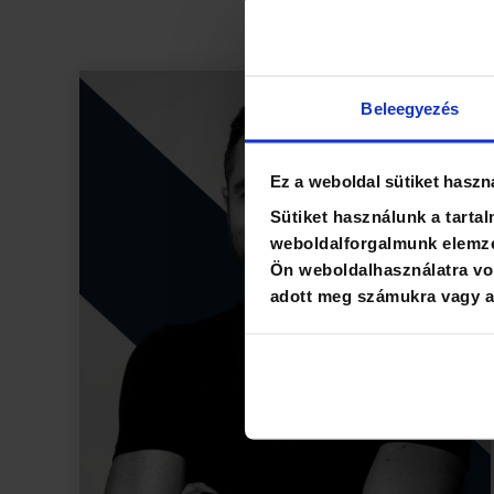
Beleegyezés
Ez a weboldal sütiket haszn
Sütiket használunk a tarta
weboldalforgalmunk elemzé
Ön weboldalhasználatra von
adott meg számukra vagy az