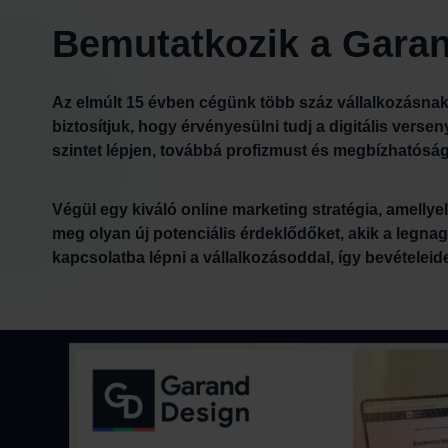
Bemutatkozik a Garan
Az elmúlt 15 évben cégünk több száz vállalkozásnak 
biztosítjuk, hogy érvényesülni tudj a digitális vers
szintet lépjen, továbbá profizmust és megbízhatósá
Végül egy kiváló online marketing stratégia, amellye
Amennyiben mellettünk döntesz, jó kezekbe ker
meg olyan új potenciális érdeklődőket, akik a legn
kapcsolatba lépni a vállalkozásoddal, így bevételei