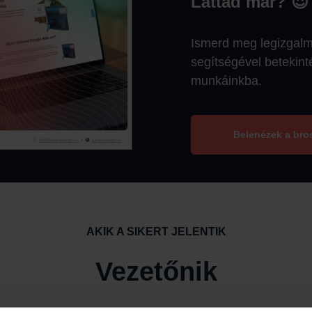
Láttad már? 😍
Ismerd meg legizgalmas
segítségével betekint
munkáinkba.
Belenézek a bro
AKIK A SIKERT JELENTIK
Vezetőnik