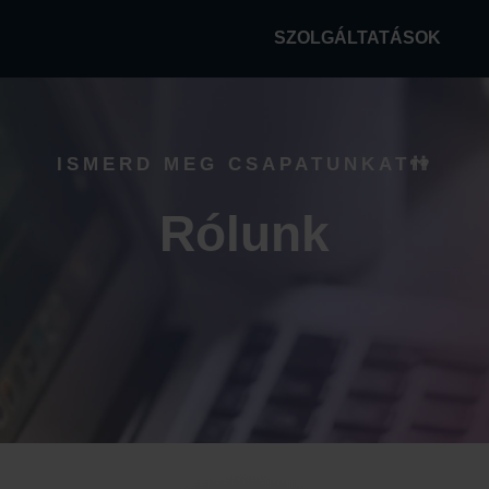
SZOLGÁLTATÁSOK
ISMERD MEG CSAPATUNKAT👫
Rólunk