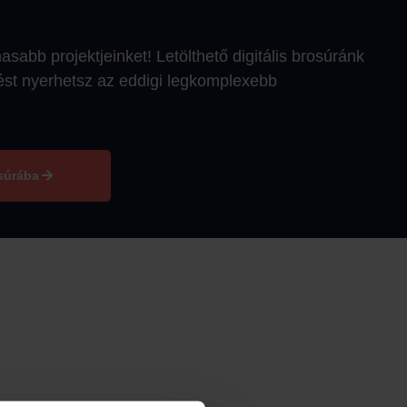
abb projektjeinket! Letölthető digitális brosúránk 
ést nyerhetsz az eddigi legkomplexebb 
súrába