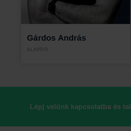
Gárdos András
ALAPÍTÓ
Lépj velünk kapcsolatba és ta