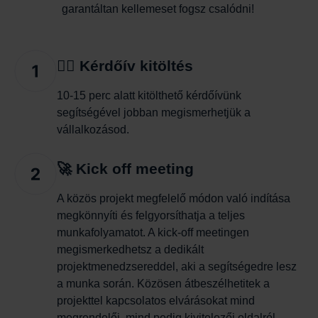
garantáltan kellemeset fogsz csalódni! 
✍🏻 Kérdőív kitöltés
10-15 perc alatt kitölthető kérdőívünk
segítségével jobban megismerhetjük a
vállalkozásod.
🚀 Kick off meeting
A közös projekt megfelelő módon való indítása
megkönnyíti és felgyorsíthatja a teljes
munkafolyamatot. A kick-off meetingen
megismerkedhetsz a dedikált
projektmenedzsereddel, aki a segítségedre lesz
a munka során. Közösen átbeszélhetitek a
projekttel kapcsolatos elvárásokat mind
megrendelői, mind pedig kivitelezői oldalról.