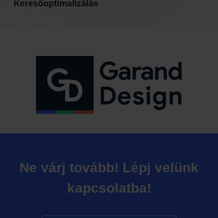
Keresőoptimalizálás
Ne várj tovább! Lépj velünk
kapcsolatba!