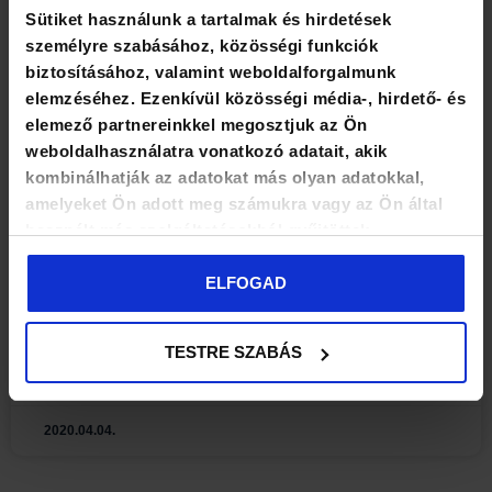
Sütiket használunk a tartalmak és hirdetések
személyre szabásához, közösségi funkciók
biztosításához, valamint weboldalforgalmunk
elemzéséhez. Ezenkívül közösségi média-, hirdető- és
elemező partnereinkkel megosztjuk az Ön
Mű-Pack Kft. – oszd meg és
weboldalhasználatra vonatkozó adatait, akik
kombinálhatják az adatokat más olyan adatokkal,
uralkodj
amelyeket Ön adott meg számukra vagy az Ön által
használt más szolgáltatásokból gyűjtöttek.
A marketingre szánt költségek megfelelő elosztása
nem csak időt takarít meg, de a bevételeket akár meg
ELFOGAD
is többszörözheti. Hogyan lehetséges ez? Ismerd
meg a sikeres
TESTRE SZABÁS
ELOLVASOM ->
2020.04.04.