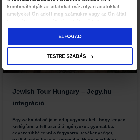
kombinálhatják az adatokat más olyan adatokkal,
amelyeket Ön adott meg számukra vagy az Ön által
MARKETING
használt más szolgáltatásokból gyűjtöttek.
ELFOGAD
TESTRE SZABÁS
Jewish Tour Hungary – Jegy.hu
integráció
Egy weboldal célja mindig ugyanaz kell, hogy legyen:
kielégíteni a felhasználói igényeket, gyorsabbá,
egyszerűbbé tenni a fogyasztói tevékenységet,
ezáltal pedig bevételt generálni. Hogyan értük ezt