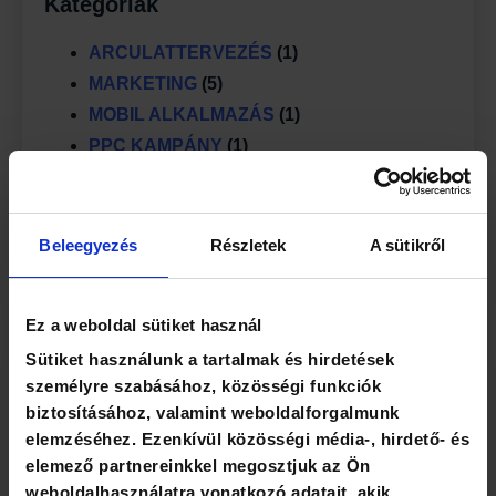
Kategóriák
ARCULATTERVEZÉS
(1)
MARKETING
(5)
MOBIL ALKALMAZÁS
(1)
PPC KAMPÁNY
(1)
SZOFTVERFEJLESZTÉS
(4)
UX/UI DESIGN
(7)
WEBOLDAL KÉSZÍTÉS
(2)
Beleegyezés
Részletek
A sütikről
Ez a weboldal sütiket használ
Sütiket használunk a tartalmak és hirdetések
személyre szabásához, közösségi funkciók
biztosításához, valamint weboldalforgalmunk
elemzéséhez. Ezenkívül közösségi média-, hirdető- és
elemező partnereinkkel megosztjuk az Ön
Hasonló cikkek
weboldalhasználatra vonatkozó adatait, akik